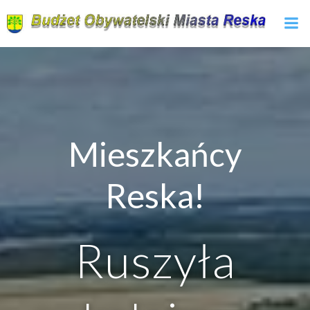
Skip
to
content
Mieszkańcy
Reska!
Ruszyła