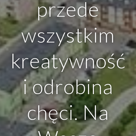
przede
wszystkim
kreatywność
i odrobina
chęci. Na